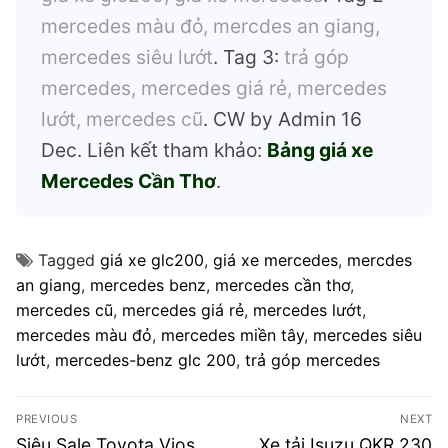
mercedes màu đỏ, mercdes an giang,
mercedes siêu lướt
. Tag 3:
trả góp
mercedes, mercedes giá rẻ, mercedes
lướt, mercedes cũ
. CW by Admin 16
Dec. Liên kết tham khảo:
Bảng giá xe
Mercedes Cần Thơ
.
Tagged
giá xe glc200
,
giá xe mercedes
,
mercdes
an giang
,
mercedes benz
,
mercedes cần thơ
,
mercedes cũ
,
mercedes giá rẻ
,
mercedes lướt
,
mercedes màu đỏ
,
mercedes miền tây
,
mercedes siêu
lướt
,
mercedes-benz glc 200
,
trả góp mercedes
Điều
PREVIOUS
NEXT
hướng
Previous
Next
Siêu Sale Toyota Vios
Xe tải Isuzu QKR 230