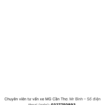
Chuyên viên tư vấn xe MG Cần Thơ
. Mr Bình – Số điện
thoại (zalo):
0327750893
.