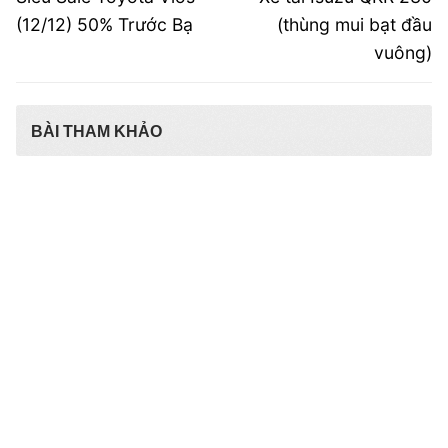
post:
post:
bài
(12/12) 50% Trước Bạ
(thùng mui bạt đầu
vuông)
viết
BÀI THAM KHẢO