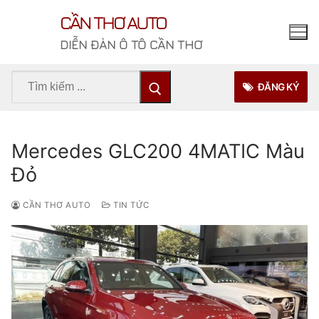
Chuyển
CẦN THƠ AUTO
đến
nội
DIỄN ĐÀN Ô TÔ CẦN THƠ
dung
Tìm
ĐĂNG KÝ
kiếm
cho:
Mercedes GLC200 4MATIC Màu
Đỏ
CẦN THƠ AUTO
TIN TỨC