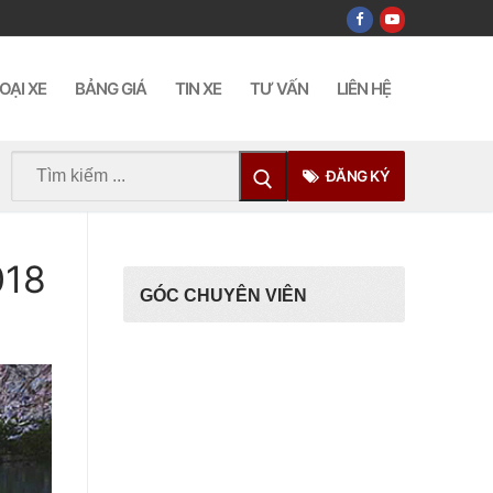
OẠI XE
BẢNG GIÁ
TIN XE
TƯ VẤN
LIÊN HỆ
Tìm
ĐĂNG KÝ
kiếm
cho:
018
GÓC CHUYÊN VIÊN