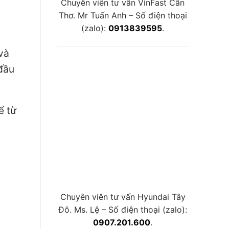
Chuyên viên tư vấn VinFast Cần
Thơ. Mr Tuấn Anh – Số điện thoại
(zalo):
0913839595
.
và
 đầu
ể từ
Chuyên viên tư vấn Hyundai Tây
Đô. Ms. Lệ – Số điện thoại (zalo):
0907.201.600
.