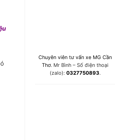
iệu
,
Chuyên viên tư vấn xe MG Cần
có
Thơ
. Mr Bình – Số điện thoại
(zalo):
0327750893
.