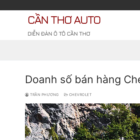
Chuyển
đến
CẦN THƠ AUTO
nội
dung
DIỄN ĐÀN Ô TÔ CẦN THƠ
Doanh số bán hàng Che
TRẦN PHƯƠNG
CHEVROLET