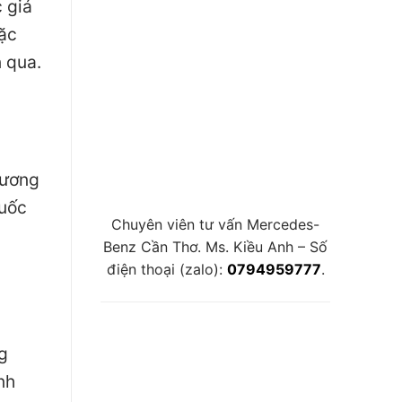
 giá
ặc
 qua.
hương
quốc
Chuyên viên tư vấn Mercedes-
Benz Cần Thơ. Ms. Kiều Anh – Số
điện thoại (zalo):
0794959777
.
g
nh