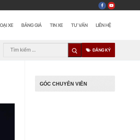
OẠI XE
BẢNG GIÁ
TIN XE
TƯ VẤN
LIÊN HỆ
Tìm
ĐĂNG KÝ
kiếm
cho:
GÓC CHUYÊN VIÊN