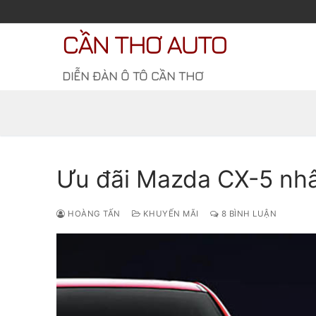
Chuyển
đến
CẦN THƠ AUTO
nội
dung
DIỄN ĐÀN Ô TÔ CẦN THƠ
Ưu đãi Mazda CX-5 nh
HOÀNG TẤN
KHUYẾN MÃI
8 BÌNH LUẬN