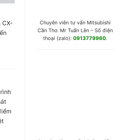
Chuyên viên tư vấn Mitsubishi
a CX-
Cần Thơ. Mr Tuấn Lên – Số điện
yến
thoại (zalo):
0913779960
.
rình
hát
điểm
ệt