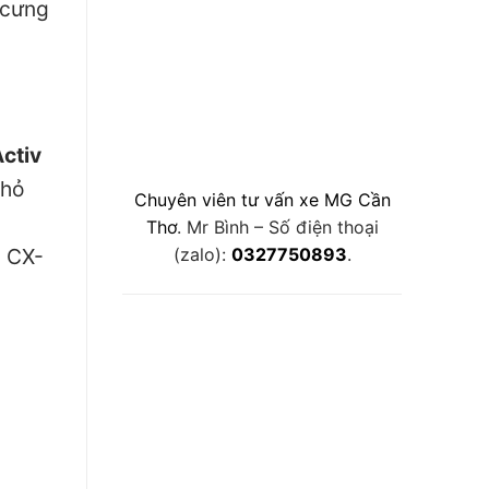
e cưng
ctiv
nhỏ
Chuyên viên tư vấn xe MG Cần
Thơ
. Mr Bình – Số điện thoại
(zalo):
0327750893
.
a CX-