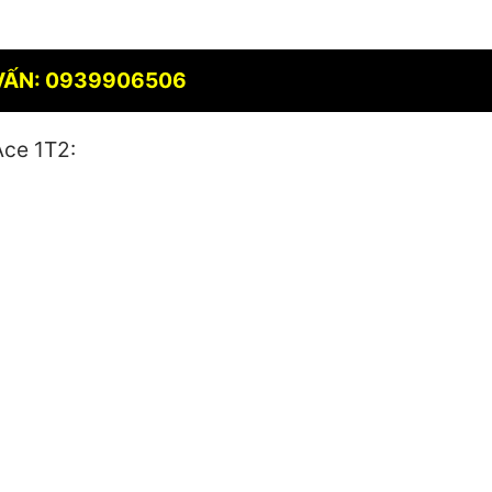
VẤN: 0939906506
Ace 1T2: