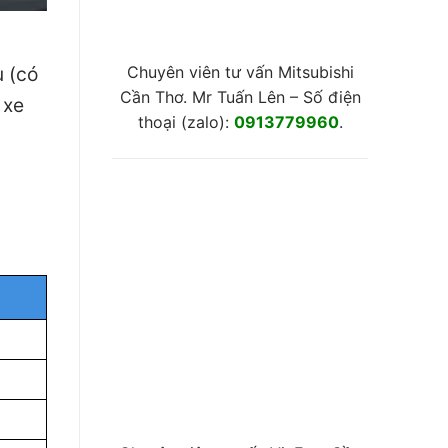
Chuyên viên tư vấn Mitsubishi
u (có
Cần Thơ. Mr Tuấn Lên – Số điện
 xe
thoại (zalo):
0913779960
.