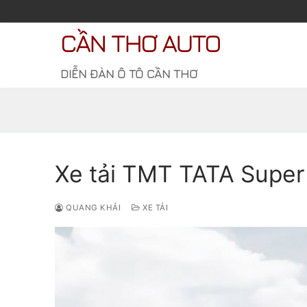
Chuyển
đến
CẦN THƠ AUTO
nội
dung
DIỄN ĐÀN Ô TÔ CẦN THƠ
Xe tải TMT TATA Super
QUANG KHẢI
XE TẢI