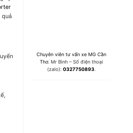
rter
u quả
Chuyên viên tư vấn xe MG Cần
tuyến
Thơ
. Mr Bình – Số điện thoại
(zalo):
0327750893
.
ế,