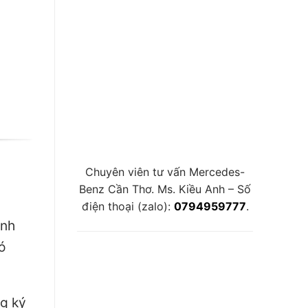
Chuyên viên tư vấn Mercedes-
Benz Cần Thơ. Ms. Kiều Anh – Số
điện thoại (zalo):
0794959777
.
ính
ó
ng ký