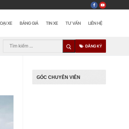
OẠI XE
BẢNG GIÁ
TIN XE
TƯ VẤN
LIÊN HỆ
Tìm
ĐĂNG KÝ
kiếm
cho:
GÓC CHUYÊN VIÊN