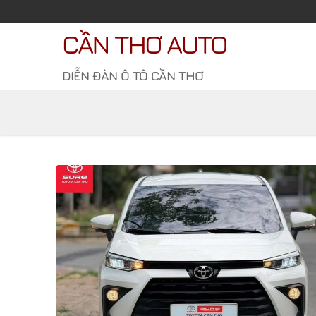
Chuyển
đến
CẦN THƠ AUTO
nội
dung
DIỄN ĐÀN Ô TÔ CẦN THƠ