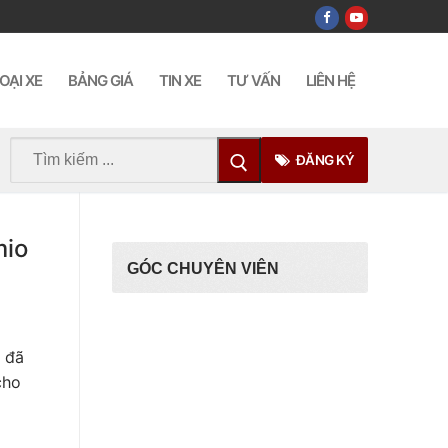
OẠI XE
BẢNG GIÁ
TIN XE
TƯ VẤN
LIÊN HỆ
Tìm
ĐĂNG KÝ
kiếm
cho:
mio
GÓC CHUYÊN VIÊN
 đã
cho