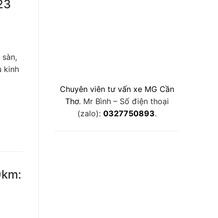
23
 sàn,
 kinh
Chuyên viên tư vấn xe MG Cần
Thơ
. Mr Bình – Số điện thoại
(zalo):
0327750893
.
0km: