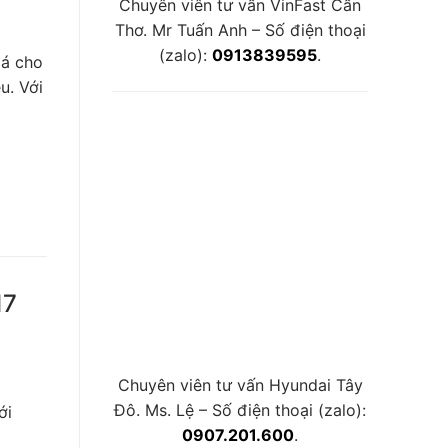
Chuyên viên tư vấn VinFast Cần
Thơ. Mr Tuấn Anh – Số điện thoại
(zalo):
0913839595
.
iá cho
u. Với
17
Chuyên viên tư vấn Hyundai Tây
Đô. Ms. Lệ – Số điện thoại (zalo):
ới
0907.201.600
.