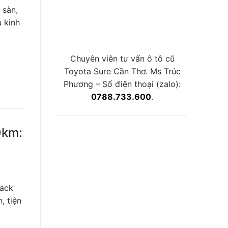
 sàn,
 kinh
Chuyên viên tư vấn ô tô cũ
Toyota Sure Cần Thơ. Ms Trúc
Phương – Số điện thoại (zalo):
0788.733.600
.
0km:
back
, tiện