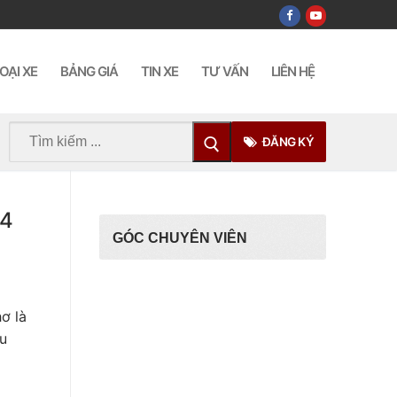
OẠI XE
BẢNG GIÁ
TIN XE
TƯ VẤN
LIÊN HỆ
Tìm
ĐĂNG KÝ
kiếm
cho:
24
GÓC CHUYÊN VIÊN
ơ là
ẫu