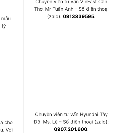
Chuyên viên tư vấn VinFast Cần
Thơ. Mr Tuấn Anh – Số điện thoại
(zalo):
0913839595
.
, mẫu
 lý
Chuyên viên tư vấn Hyundai Tây
Đô. Ms. Lệ – Số điện thoại (zalo):
iá cho
0907.201.600
.
u. Với