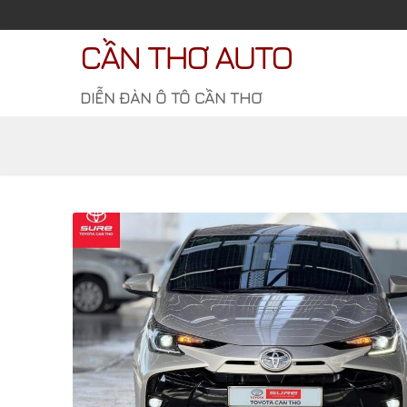
Chuyển
đến
CẦN THƠ AUTO
nội
dung
DIỄN ĐÀN Ô TÔ CẦN THƠ