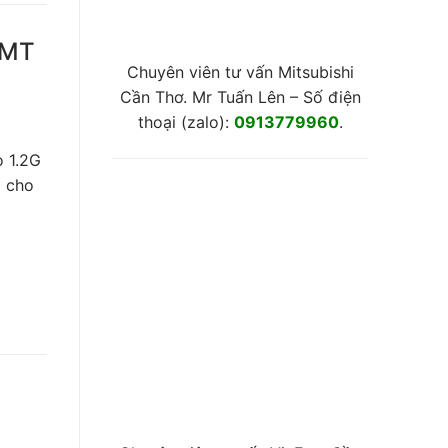
 MT
Chuyên viên tư vấn Mitsubishi
Cần Thơ. Mr Tuấn Lên – Số điện
thoại (zalo):
0913779960
.
o 1.2G
g cho