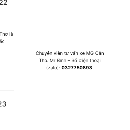
022
Thơ là
iếc
Chuyên viên tư vấn xe MG Cần
Thơ
. Mr Bình – Số điện thoại
(zalo):
0327750893
.
23