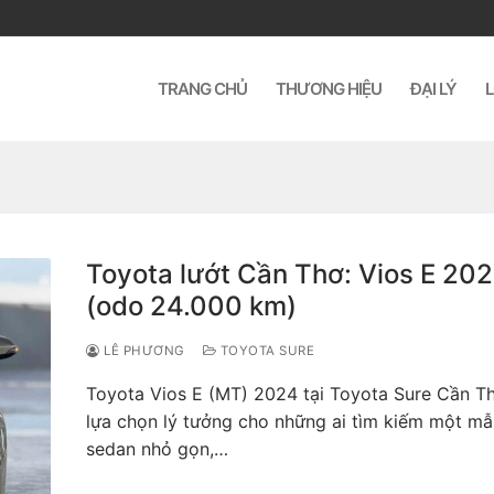
TRANG CHỦ
THƯƠNG HIỆU
ĐẠI LÝ
L
Toyota lướt Cần Thơ: Vios E 20
(odo 24.000 km)
LÊ PHƯƠNG
TOYOTA SURE
Toyota Vios E (MT) 2024 tại Toyota Sure Cần Th
lựa chọn lý tưởng cho những ai tìm kiếm một m
sedan nhỏ gọn,…