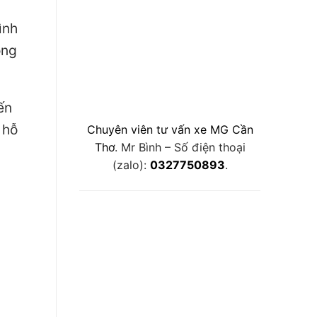
ình
ông
ến
 hỗ
Chuyên viên tư vấn xe MG Cần
Thơ
. Mr Bình – Số điện thoại
(zalo):
0327750893
.