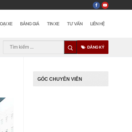
OẠI XE
BẢNG GIÁ
TIN XE
TƯ VẤN
LIÊN HỆ
Tìm
ĐĂNG KÝ
kiếm
cho:
GÓC CHUYÊN VIÊN