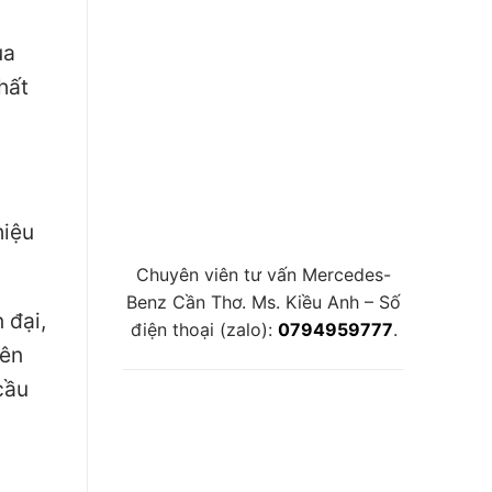
ua
hất
hiệu
Chuyên viên tư vấn Mercedes-
Benz Cần Thơ. Ms. Kiều Anh – Số
 đại,
điện thoại (zalo):
0794959777
.
yên
cầu