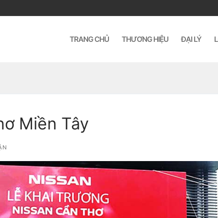
TRANG CHỦ
THƯƠNG HIỆU
ĐẠI LÝ
L
hơ Miền Tây
ẬN