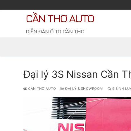
Chuyển
đến
CẦN THƠ AUTO
nội
dung
DIỄN ĐÀN Ô TÔ CẦN THƠ
Đại lý 3S Nissan Cần T
CẦN THƠ AUTO
ĐẠI LÝ & SHOWROOM
9 BÌNH LU